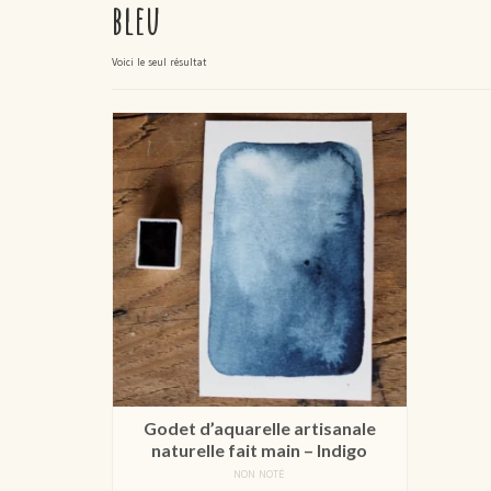
bleu
Voici le seul résultat
Godet d’aquarelle artisanale
naturelle fait main – Indigo
NON NOTÉ