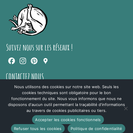
Suivez nous sur les réseaux !
Facebook
Instagram
Pinterest
Google
Maps
CONTACTEZ NOUS
Nous utilisons des cookies sur notre site web. Seuls les
par téléphone au
07.89.31.49.84
de 9h à 18h
cookies techniques sont obligatoire pour le bon
Ou via notre
formulaire de contact
.
fonctionnement du site. Nous vous informons que nous ne
disposons d'aucun outil permettant la traçabilité d'informations
au travers de cookies publicitaires ou tiers.
Boutique
Politique de confidentialité
Mentions légales
Conditions générales de vente
livraison
Plan du site
Contactez nous
Accepter les cookies fonctionnels
© 2026 Ars Mirabilis
Refuser tous les cookies
Politique de confidentialité